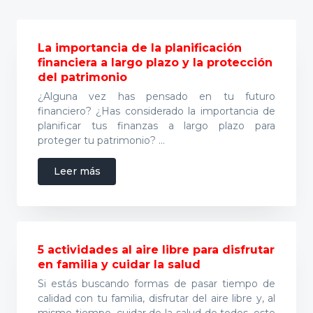
La importancia de la planificación
financiera a largo plazo y la protección
del patrimonio
¿Alguna vez has pensado en tu futuro
financiero? ¿Has considerado la importancia de
planificar tus finanzas a largo plazo para
proteger tu patrimonio? …
acerca
Leer más
de
La
importancia
de
la
5 actividades al aire libre para disfrutar
planificación
en familia y cuidar la salud
financiera
Si estás buscando formas de pasar tiempo de
a
calidad con tu familia, disfrutar del aire libre y, al
largo
mismo tiempo, cuidar de la salud de todos, este