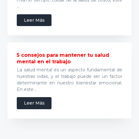
plazo
…
y
la
acerca
Leer Más
protección
de
del
5
patrimonio
actividades
al
aire
5 consejos para mantener tu salud
libre
mental en el trabajo
para
La salud mental es un aspecto fundamental de
disfrutar
nuestras vidas, y el trabajo puede ser un factor
en
determinante en nuestro bienestar emocional.
familia
En este …
y
cuidar
acerca
Leer Más
la
de
salud
5
consejos
para
mantener