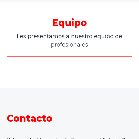
tu
salud
mental
Equipo
en
el
trabajo
Les presentamos a nuestro equipo de
profesionales
Contacto