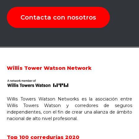
Contacta con nosotros
Footer
Willis Tower Watson Network
Willis Towers Watson Networks es la asociación entre
Willis Towers Watson y corredores de seguros
independientes, con el fin de crear una alianza de ámbito
nacional de alto nivel profesional.
Top 100 corredurías 2020