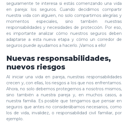
seguramente te interesa si estás comenzando una vida
ó
p
n
en pareja: los seguros. Cuando decidimos compartir
n
r
a
nuestra vida con alguien, no solo compartimos alegrías y
momentos especiales, sino también nuestras
p
i
responsabilidades y necesidades de protección. Por eso,
r
n
es importante analizar cómo nuestros seguros deben
i
c
adaptarse a esta nueva etapa y cómo un corredor de
n
i
seguros puede ayudarnos a hacerlo. ¡Vamos a ello!
c
p
Nuevas responsabilidades,
i
a
nuevos riesgos
p
l
a
Al iniciar una vida en pareja, nuestras responsabilidades
crecen y, con ellas, los riesgos a los que nos enfrentamos.
l
Ahora, no solo debemos protegernos a nosotros mismos,
sino también a nuestra pareja y, en muchos casos, a
nuestra familia. Es posible que tengamos que pensar en
seguros que antes no considerábamos necesarios, como
los de vida, invalidez, o responsabilidad civil familiar, por
ejemplo.